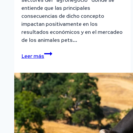
sectores del “agronegócio” donde se
entiende que las principales
consecuencias de dicho concepto
impactan positivamente en los
resultados económicos y en el mercadeo
de los animales pets…
Las
Leer más
Vibrisas
y
el
Bienestar
en
los
caballos