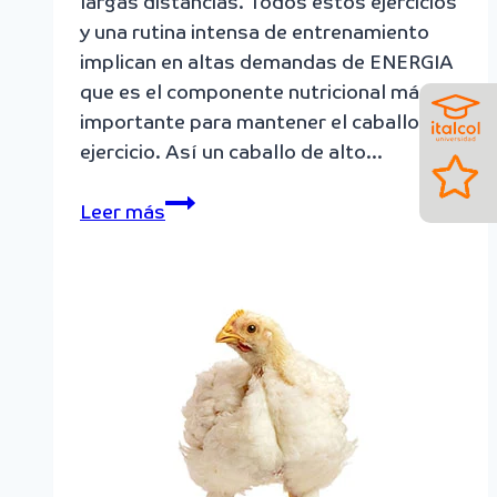
largas distancias. Todos estos ejercicios
y una rutina intensa de entrenamiento
implican en altas demandas de ENERGIA
que es el componente nutricional más
importante para mantener el caballo en
ejercicio. Así un caballo de alto…
¿Cuáles
Leer más
son
los
reales
efectos
de
los
aceites
vegetales
en