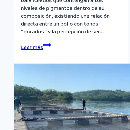
balanceados que contengan altos
niveles de pigmentos dentro de su
composición, existiendo una relación
directa entre un pollo con tonos
“dorados” y la percepción de ser…
La
Leer más
Pigmentación
del
pollo
de
engorde