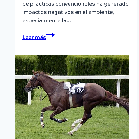
de prácticas convencionales ha generado
impactos negativos en el ambiente,
especialmente la…
Ganadería
Leer más
sostenible:
el
reto
de
disminuir
la
contaminación
aumentando
la
productividad