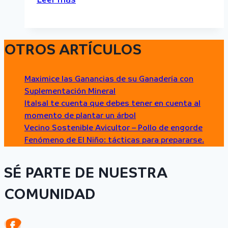
Leer más
de
El
Niño:
OTROS ARTÍCULOS
tácticas
para
prepararse.
Maximice las Ganancias de su Ganadería con
Suplementación Mineral
Italsal te cuenta que debes tener en cuenta al
momento de plantar un árbol
Vecino Sostenible Avicultor – Pollo de engorde
Fenómeno de El Niño: tácticas para prepararse.
SÉ PARTE DE NUESTRA
COMUNIDAD