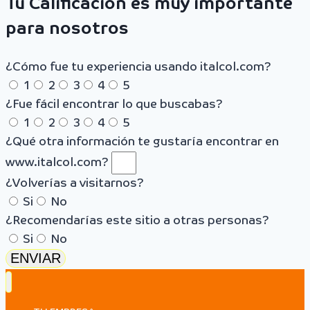
Tu Calificación es muy importante
para nosotros
¿Cómo fue tu experiencia usando italcol.com?
1
2
3
4
5
¿Fue fácil encontrar lo que buscabas?
1
2
3
4
5
¿Qué otra información te gustaría encontrar en
www.italcol.com?
¿Volverías a visitarnos?
Si
No
¿Recomendarías este sitio a otras personas?
Si
No
ENVIAR