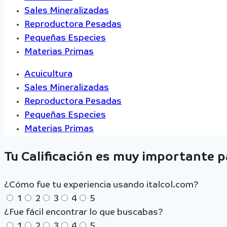
Sales Mineralizadas
Reproductora Pesadas
Pequeñas Especies
Materias Primas
Acuicultura
Sales Mineralizadas
Reproductora Pesadas
Pequeñas Especies
Materias Primas
Tu Calificación es muy importante 
¿Cómo fue tu experiencia usando italcol.com?
1
2
3
4
5
¿Fue fácil encontrar lo que buscabas?
1
2
3
4
5