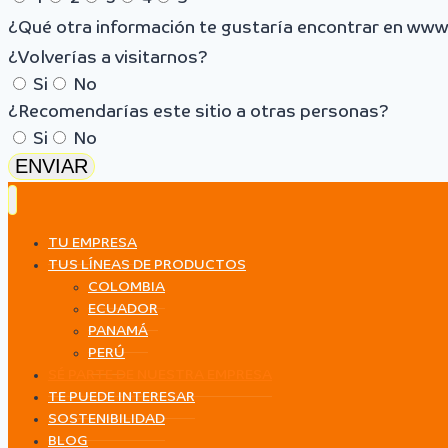
¿Qué otra información te gustaría encontrar en www
¿Volverías a visitarnos?
Si
No
¿Recomendarías este sitio a otras personas?
Si
No
ENVIAR
TU EMPRESA
TUS LÍNEAS DE PRODUCTOS
COLOMBIA
ECUADOR
PANAMÁ
PERÚ
SÉ PARTE DE NUESTRA EMPRESA
TE PUEDE INTERESAR
SOSTENIBILIDAD
BLOG