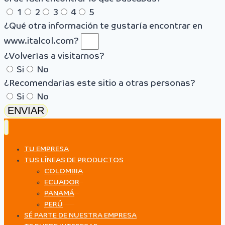
1
2
3
4
5
¿Qué otra información te gustaría encontrar en
www.italcol.com?
¿Volverías a visitarnos?
Si
No
¿Recomendarías este sitio a otras personas?
Si
No
ENVIAR
TU EMPRESA
TUS LÍNEAS DE PRODUCTOS
COLOMBIA
ECUADOR
PANAMÁ
PERÚ
SÉ PARTE DE NUESTRA EMPRESA