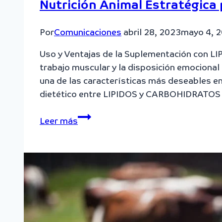
Nutrición Animal Estratégica
Por
Comunicaciones
abril 28, 2023
mayo 4, 
Uso y Ventajas de la Suplementación con LI
trabajo muscular y la disposición emocional
una de las características más deseables e
dietético entre LIPIDOS y CARBOHIDRAT
Nutrición
Leer más
Animal
Estratégica
para
Equinos