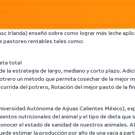
la finca a un nivel que permitirá que las utilidades mejo
adas.
inario, Magister y Doctorado en ciencias animales de l
sc Irlanda) enseñó sobre como lograr más leche apli
de pastoreo rentables tales como:
eta total
de la estrategia de largo, mediano y corto plazo. Adic
 potrero un método que permita cosechar de la mejor m
orrida del potrero, Rotación del mejor pasto de la fin
 Universidad Autónoma de Aguas Calientes México), ex
ientos nutricionales del animal y el tipo de dieta que 
onocer el estado de sanidad de nuestros animales. Al 
uede estimar la producción por año de una vaca a part