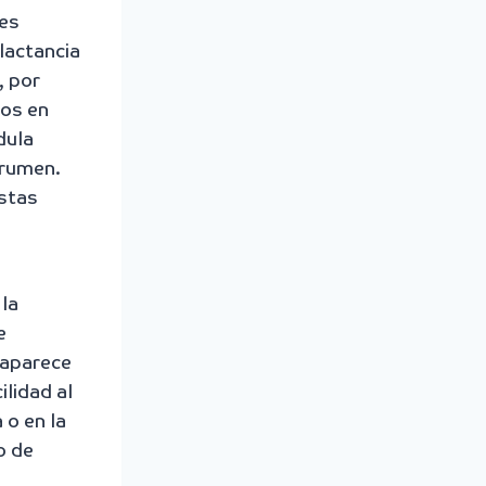
 es
lactancia
, por
nos en
dula
l rumen.
estas
 la
e
 aparece
ilidad al
 o en la
o de