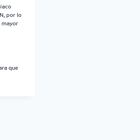
níaco
N, por lo
na mayor
ara que