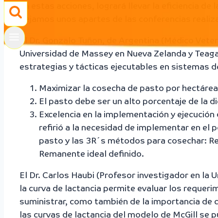
en estas acciones, logrará llevar la eficiencia de 
dejamos unos apartes de las conferencias realiz
El Dr. Gonzalo Tuñon, de Argentina (Médico Veter
Universidad de Massey en Nueva Zelanda y Teaga
estrategias y tácticas ejecutables en sistemas 
Maximizar la cosecha de pasto por hectárea
El pasto debe ser un alto porcentaje de la di
Excelencia en la implementación y ejecución 
refirió a la necesidad de implementar en el
pasto y las 3R´s métodos para cosechar: Rec
Remanente ideal definido.
El Dr. Carlos Haubi (Profesor investigador en la
la curva de lactancia permite evaluar los requerim
suministrar, como también de la importancia de c
las curvas de lactancia del modelo de McGill se p