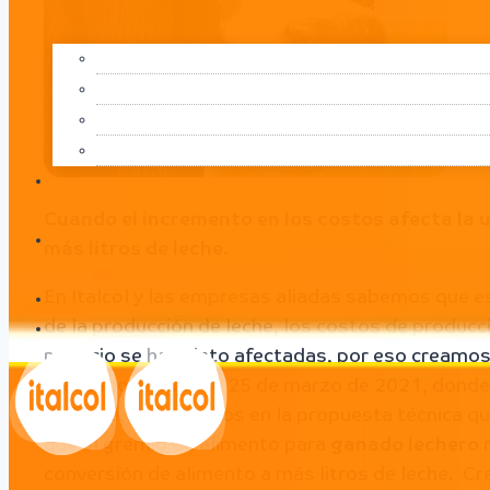
Cuando el incremento en los costos afecta la ut
más litros de leche
.
En Italcol y las empresas aliadas sabemos que es
de la producción de leche, los costos de producc
negocio se han visto afectadas, por eso creamo
realizado el pasado 25 de marzo de 2021, dond
de leche, enfatizamos en la propuesta técnica q
que el gremio de alimento para
ganado lechero
n
conversión de alimento a más litros de leche. Cr