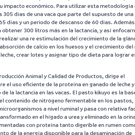
su impacto económico. Para utilizar esta metodología
a 305 días de una vaca que parte del supuesto de una 
65 días y un periodo de descanso de 60 días. Además
a obtener 300 litros más en la lactancia, y así enfocar
realizar una re estimulación del crecimiento de la glán
eabsorción de calcio en los huesos y el crecimiento de
 leche, crear lotes y asignar tipo de dieta para lograr 
Producción Animal y Calidad de Productos, dirige el
el uso eficiente de la proteína en ganado de leche y
 de la lactancia en las vacas. El pasto kikuyo es la bas
el contenido de nitrógeno fermentable en los pastos,
microorganismos a nivel ruminal y pasa con relativa fac
ansformado en el hígado a urea y eliminado en la orina
limentadas con proteína tanto digerible en rumen com
nto de la energía disponible para la desaminación de