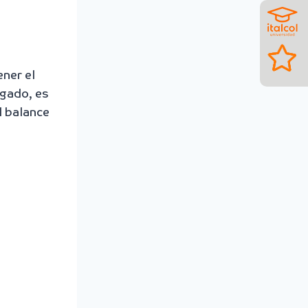
ner el
ngado, es
l balance