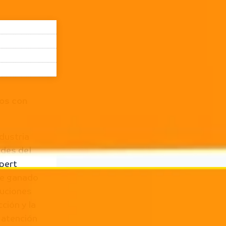
los con
dustria
ades del
pert
de ganado
luciones
ción y la
 atención