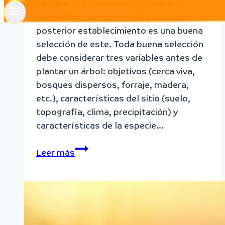
La clave que determina el éxito que
pueda tener un árbol en la plantación y
posterior establecimiento es una buena
selección de este. Toda buena selección
debe considerar tres variables antes de
plantar un árbol: objetivos (cerca viva,
bosques dispersos, forraje, madera,
etc.), características del sitio (suelo,
topografía, clima, precipitación) y
características de la especie…
Italsal
Leer más
te
cuenta
que
debes
tener