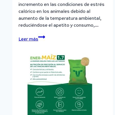
incremento en las condiciones de estrés
calórico en los animales debido al
aumento de la temperatura ambiental,
reduciéndose el apetito y consumo,…
Suplementación
Leer más
mineral
en
época
de
verano