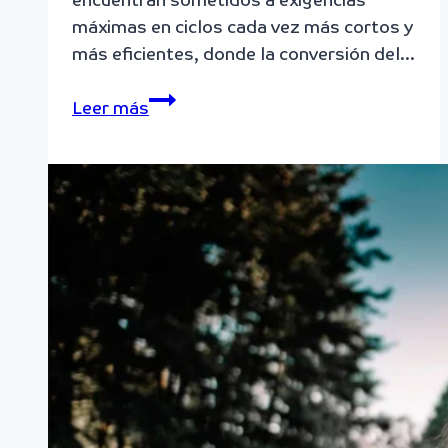
encuentran sometidos a exigencias
máximas en ciclos cada vez más cortos y
más eficientes, donde la conversión del…
Las
Leer más
bondades
de
enermaíz