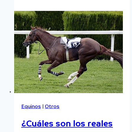
y
el
Bienestar
en
los
caballos
Equinos
|
Otros
¿Cuáles son los reales