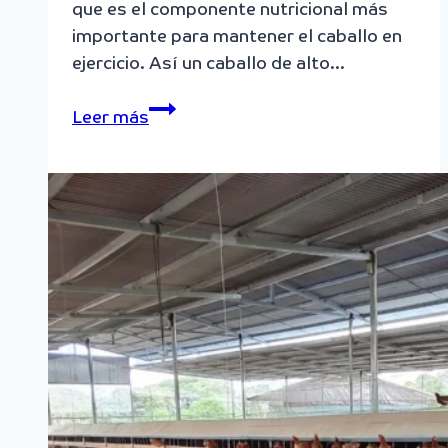
que es el componente nutricional más
importante para mantener el caballo en
ejercicio. Así un caballo de alto…
¿Cuáles
Leer más
son
los
reales
efectos
de
los
aceites
vegetales
en
la
nutrición
de