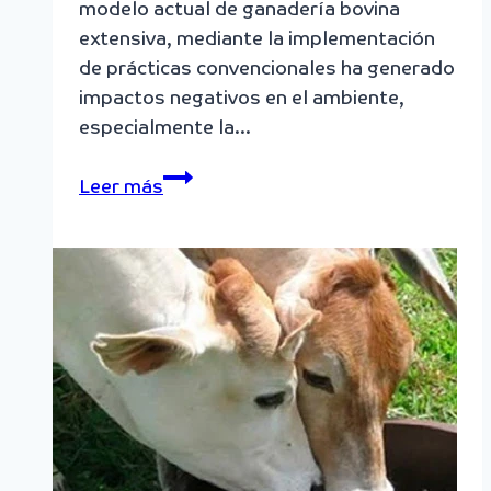
modelo actual de ganadería bovina
extensiva, mediante la implementación
de prácticas convencionales ha generado
impactos negativos en el ambiente,
especialmente la…
Ganadería
Leer más
sostenible:
el
reto
de
disminuir
la
contaminación
aumentando
la
productividad