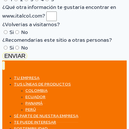
¿Qué otra información te gustaría encontrar en
www.italcol.com?
¿Volverías a visitarnos?
Si
No
¿Recomendarías este sitio a otras personas?
Si
No
ENVIAR
TU EMPRESA
TUS LÍNEAS DE PRODUCTOS
COLOMBIA
ECUADOR
PANAMÁ
PERÚ
SÉ PARTE DE NUESTRA EMPRESA
TE PUEDE INTERESAR
SOSTENIBILIDAD