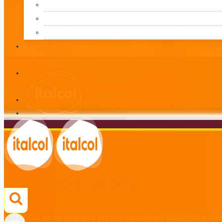
Pequeñas Especies
LÍNEA
Pequeñas Especies
ITALCOL es la primera empresa que en Colombia 