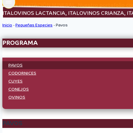
SUPLEMENTACIÓN MINERAL. Nuestro portafolio consis
ITALOVINOS LACTANCIA, ITALOVINOS CRIANZA, IT
Inicio
-
Pequeñas Especies
-
Pavos
PROGRAMA
PAVOS
CODORNICES
CUYES
CONEJOS
OVINOS
PAVOS