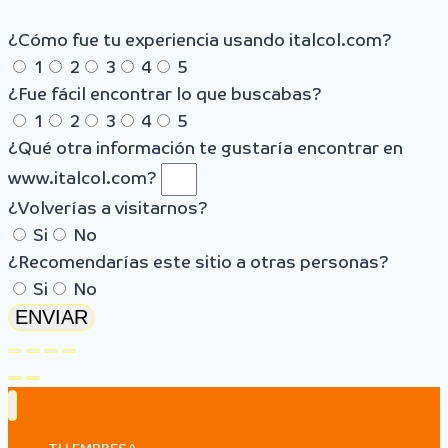
¿Cómo fue tu experiencia usando italcol.com?
1
2
3
4
5
¿Fue fácil encontrar lo que buscabas?
1
2
3
4
5
¿Qué otra información te gustaría encontrar en
www.italcol.com?
¿Volverías a visitarnos?
Si
No
¿Recomendarías este sitio a otras personas?
Si
No
ENVIAR