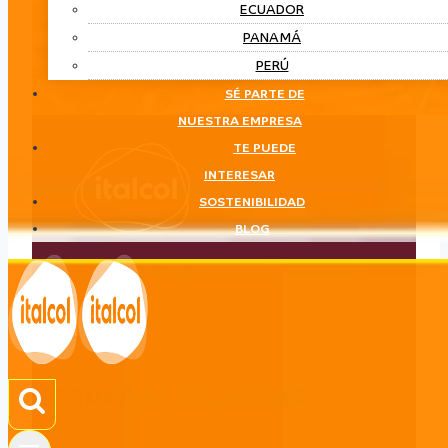
ECUADOR
PANAMÁ
PERÚ
SÉ PARTE DE
NUESTRA EMPRESA
TE PUEDE
INTERESAR
SOSTENIBILIDAD
BLOG
Pequeñas Especies
LÍNEA
Pequeñas Especies