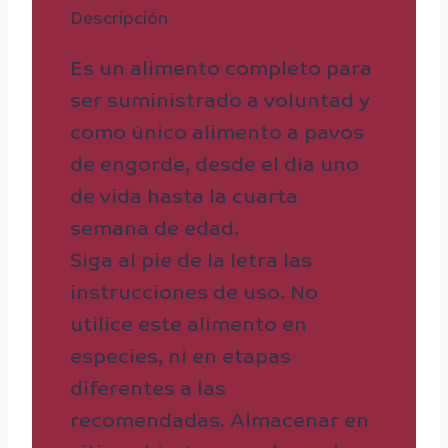
Descripción
Es un alimento completo para
ser suministrado a voluntad y
como único alimento a pavos
de engorde, desde el día uno
de vida hasta la cuarta
semana de edad.
Siga al pie de la letra las
instrucciones de uso. No
utilice este alimento en
especies, ni en etapas
diferentes a las
recomendadas. Almacenar en