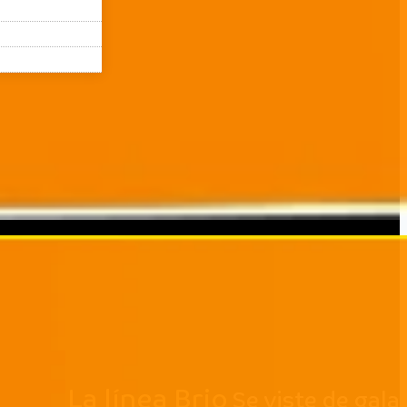
La línea Brio
Se viste de gala