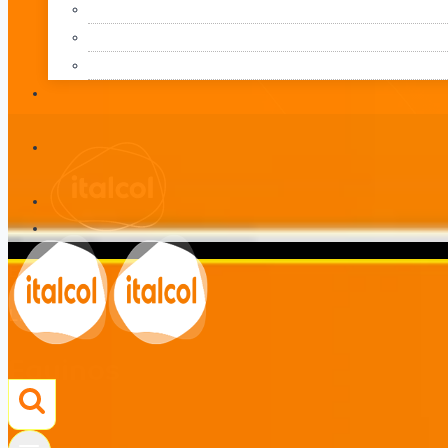
Equinos
LÍNEA
Equinos