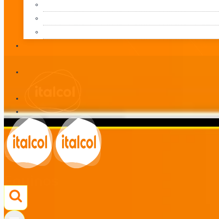
Equinos
LÍNEA
Equinos