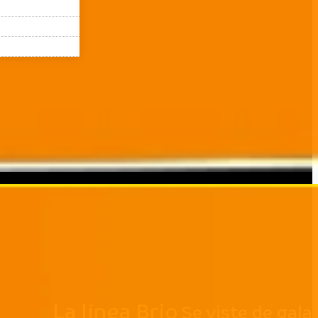
La línea Brio
Se viste de gala