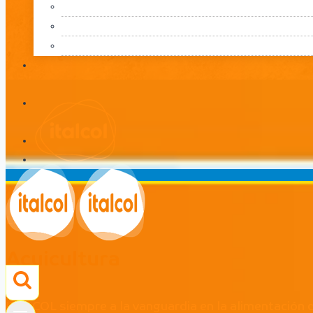
Acuicultura
LÍNEA
Acuicultura
ITALCOL siempre a la vanguardia en la alimentación 