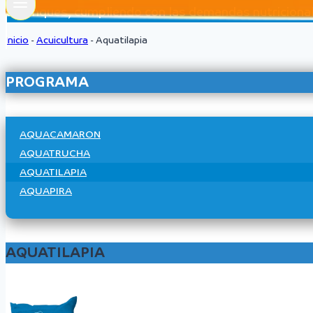
estanques, cumpliendo con las demandas nutricionale
Inicio
-
Acuicultura
-
Aquatilapia
PROGRAMA
AQUACAMARON
AQUATRUCHA
AQUATILAPIA
AQUAPIRA
AQUATILAPIA