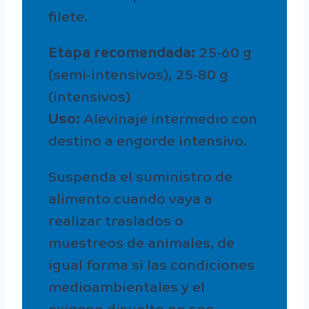
filete.
Etapa recomendada:
25-60 g
(semi-intensivos), 25-80 g
(intensivos)
Uso:
Alevinaje intermedio con
destino a engorde intensivo.
Suspenda el suministro de
alimento cuando vaya a
realizar traslados o
muestreos de animales, de
igual forma si las condiciones
medioambientales y el