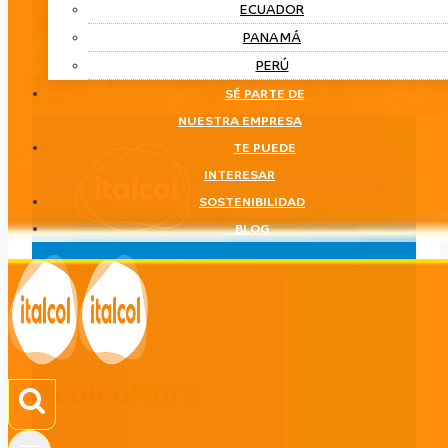
ECUADOR
PANAMÁ
PERÚ
SÉ PARTE DE
NUESTRA EMPRESA
TE PUEDE
INTERESAR
SOSTENIBILIDAD
BLOG
Acuicultura
LÍNEA
Acuicultura