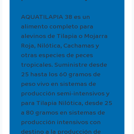
AQUATILAPIA 38 es un
alimento completo para
alevinos de Tilapia o Mojarra
Roja, Nilótica, Cachamas y
otras especies de peces
tropicales. Suministre desde
25 hasta los 60 gramos de
peso vivo en sistemas de
producción semi-intensivos y
para Tilapia Nilótica, desde 25
a 80 gramos en sistemas de
producción intensivos con
destino a la producción de