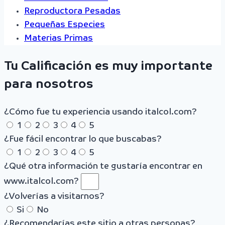
Reproductora Pesadas
Pequeñas Especies
Materias Primas
Tu Calificación es muy importante
para nosotros
¿Cómo fue tu experiencia usando italcol.com?
1
2
3
4
5
¿Fue fácil encontrar lo que buscabas?
1
2
3
4
5
¿Qué otra información te gustaría encontrar en
www.italcol.com?
¿Volverías a visitarnos?
Si
No
¿Recomendarías este sitio a otras personas?