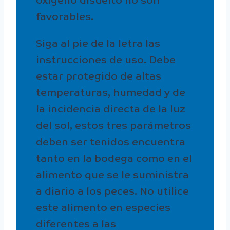
oxígeno disuelto no son
favorables.
Siga al pie de la letra las
instrucciones de uso. Debe
estar protegido de altas
temperaturas, humedad y de
la incidencia directa de la luz
del sol, estos tres parámetros
deben ser tenidos encuentra
tanto en la bodega como en el
alimento que se le suministra
a diario a los peces. No utilice
este alimento en especies
diferentes a las