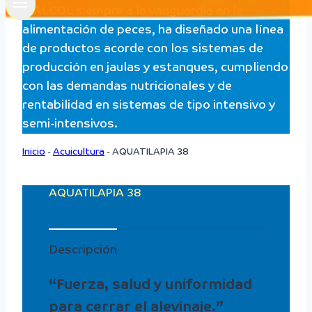
ITALCOL siempre a la vanguardia en la
alimentación de peces, ha diseñado una línea
de productos acorde con los sistemas de
producción en jaulas y estanques, cumpliendo
con las demandas nutricionales y de
rentabilidad en sistemas de tipo intensivo y
semi-intensivos.
Inicio
-
Acuicultura
-
AQUATILAPIA 38
AQUATILAPIA 38
Descripción
“Fuerza, salud y uniformidad
para cerrar el alevinaje.”