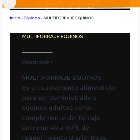
La línea Brio
Se viste de gala
por dentro y por fuera.
Inicio
-
Equinos
-
MULTIFORRAJE EQUINOS
MULTIFORRAJE EQUINOS
Descripción
MULTIFORRAJE EQUINOS
Es un suplemento alimenticio
para ser suministrado a
equinos adultos como
complemento del forraje
entre un 40 a 60% del
requerimiento diario. Debe