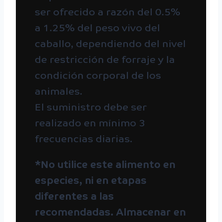
ser ofrecido a razón del 0.5%
a 1.25% del peso vivo del
caballo, dependiendo del nivel
de restricción de forraje y la
condición corporal de los
animales.
El suministro debe ser
realizado en mínimo 3
frecuencias diarias.
*No utilice este alimento en
especies, ni en etapas
diferentes a las
recomendadas. Almacenar en