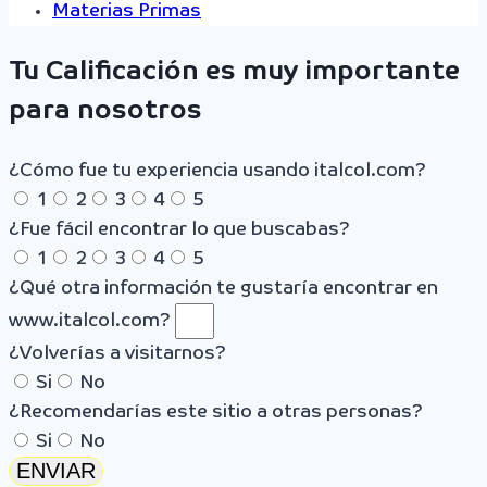
Materias Primas
Tu Calificación es muy importante
para nosotros
¿Cómo fue tu experiencia usando italcol.com?
1
2
3
4
5
¿Fue fácil encontrar lo que buscabas?
1
2
3
4
5
¿Qué otra información te gustaría encontrar en
www.italcol.com?
¿Volverías a visitarnos?
Si
No
¿Recomendarías este sitio a otras personas?
Si
No
ENVIAR