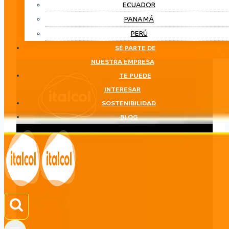
ECUADOR
PANAMÁ
PERÚ
SÉ PARTE DE
NUESTRA EMPRESA
TE PUEDE
INTERESAR
SOSTENIBILIDAD
BLOG
Equinos
LÍNEA
Equinos