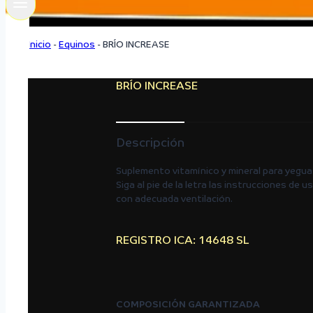
Inicio
-
Equinos
-
BRÍO INCREASE
BRÍO INCREASE
Descripción
Suplemento vitamínico y mineral para yeguas
Siga al pie de la letra las instrucciones de
con adecuada ventilación.
REGISTRO ICA: 14648 SL
COMPOSICIÓN GARANTIZADA