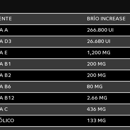
ENTE
BRÍO INCREASE
A A
266.800 UI
A D3
26.680 UI
A E
1,200 MG
A B1
200 MG
A B2
200 MG
A B6
80 MG
A B12
2.66 MG
A C
436 MG
ÓLICO
133 MG