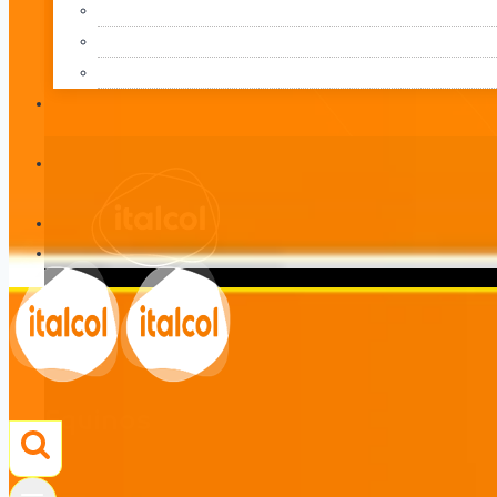
Equinos
LÍNEA
Equinos