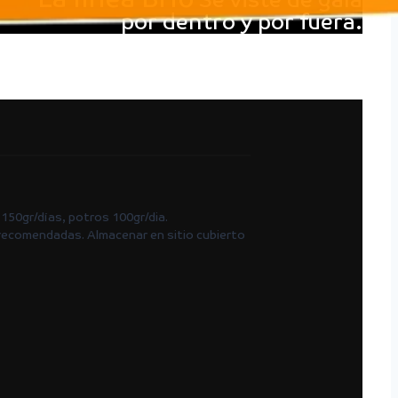
Se viste de gala
por dentro y por fuera.
 150gr/días, potros 100gr/dia.
as recomendadas. Almacenar en sitio cubierto