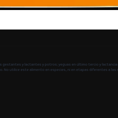
 gestantes y lactantes y potros; yeguas en último tercio y lactancia
 uso. No utilice este alimento en especies, ni en etapas diferentes a l