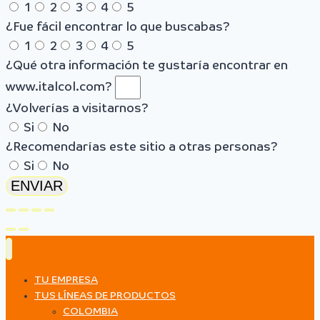
1
2
3
4
5
¿Fue fácil encontrar lo que buscabas?
1
2
3
4
5
¿Qué otra información te gustaría encontrar en
www.italcol.com?
¿Volverías a visitarnos?
Si
No
¿Recomendarías este sitio a otras personas?
Si
No
ENVIAR
TU EMPRESA
TUS LÍNEAS DE PRODUCTOS
COLOMBIA