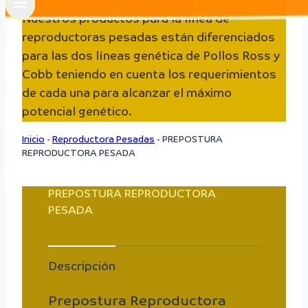
Nuestros productos para la línea de
reproductoras pesadas están diferenciados
para las dos líneas genética de Pollos Ross y
Cobb teniendo en cuenta los requerimientos
de cada una para alcanzar el máximo
potencial genético.
Inicio
-
Reproductora Pesadas
-
PREPOSTURA
REPRODUCTORA PESADA
PREPOSTURA REPRODUCTORA
PESADA
Descripción
Prepostura Reproductora