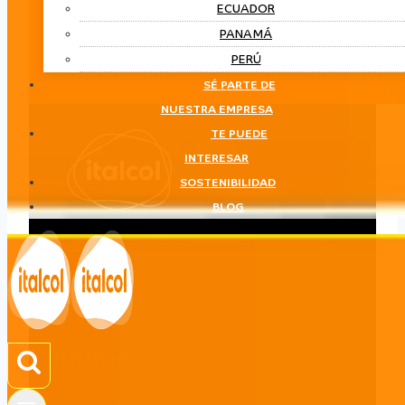
ECUADOR
PANAMÁ
PERÚ
SÉ PARTE DE
NUESTRA EMPRESA
TE PUEDE
INTERESAR
SOSTENIBILIDAD
BLOG
Equinos
LÍNEA
Equinos