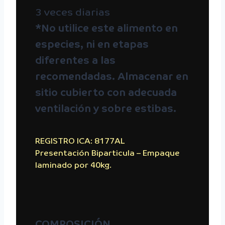
3 veces diarias
*No utilice este alimento en
especies, ni en etapas
diferentes a las
recomendadas. Almacenar en
sitio cubierto con adecuada
ventilación y sobre estibas.
REGISTRO ICA: 8177AL
Presentación Biparticula – Empaque
laminado por 40kg.
COMPOSICIÓN