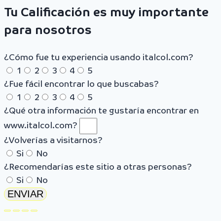
Tu Calificación es muy importante
para nosotros
¿Cómo fue tu experiencia usando italcol.com?
1
2
3
4
5
¿Fue fácil encontrar lo que buscabas?
1
2
3
4
5
¿Qué otra información te gustaría encontrar en
www.italcol.com?
¿Volverías a visitarnos?
Si
No
¿Recomendarías este sitio a otras personas?
Si
No
ENVIAR