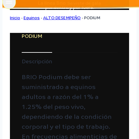
La línea Brio
Se viste de gala
por dentro y por fuera.
Inicio
-
Equinos
-
ALTO DESEMPEÑO
-
PODIUM
PODIUM
Descripción
BRIO Podium debe ser
suministrado a equinos
adultos a razón del 1% a
1.25% del peso vivo,
dependiendo de la condición
corporal y el tipo de trabajo.
En frecuencias alimenticias de