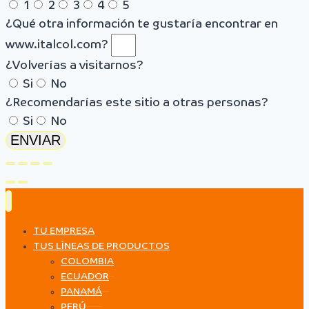
1
2
3
4
5
¿Qué otra información te gustaría encontrar en
www.italcol.com?
¿Volverías a visitarnos?
Si
No
¿Recomendarías este sitio a otras personas?
Si
No
ENVIAR
TU EMPRESA
TUS LÍNEAS DE PRODUCTOS
COLOMBIA
ECUADOR
PANAMÁ
PERÚ