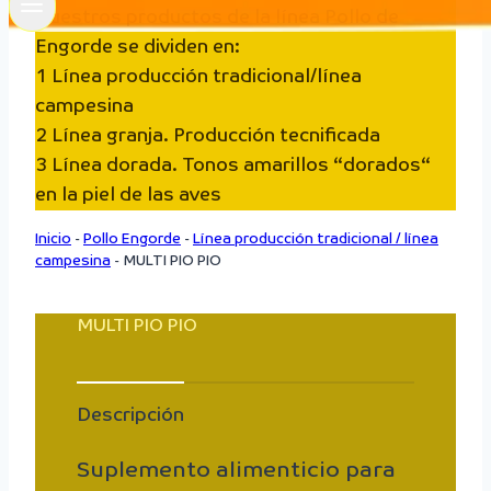
Nuestros productos de la línea Pollo de
Engorde se dividen en:
1 Línea producción tradicional/línea
campesina
2 Línea granja. Producción tecnificada
3 Línea dorada. Tonos amarillos “dorados“
en la piel de las aves
Inicio
-
Pollo Engorde
-
Línea producción tradicional / línea
campesina
-
MULTI PIO PIO
MULTI PIO PIO
Descripción
Suplemento alimenticio para