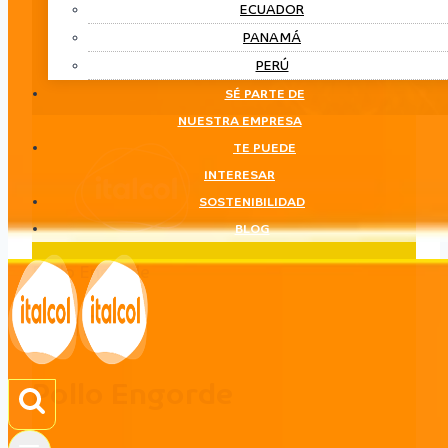
ECUADOR
PANAMÁ
PERÚ
SÉ PARTE DE
NUESTRA EMPRESA
TE PUEDE
INTERESAR
SOSTENIBILIDAD
BLOG
Pollo Engorde
LÍNEA
Pollo Engorde