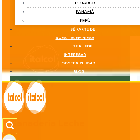
ECUADOR
PANAMÁ
PERÚ
SÉ PARTE DE
NUESTRA EMPRESA
TE PUEDE
INTERESAR
SOSTENIBILIDAD
BLOG
Ganadería Leche
LÍNEA
Ganadería Leche