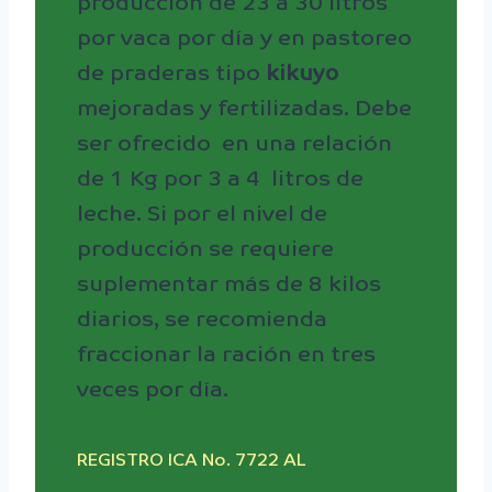
producción de 23 a 30 litros
por vaca por día y en pastoreo
de praderas tipo
kikuyo
mejoradas y fertilizadas. Debe
ser ofrecido en una relación
de 1 Kg por 3 a 4 litros de
leche. Si por el nivel de
producción se requiere
suplementar más de 8 kilos
diarios, se recomienda
fraccionar la ración en tres
veces por día.
REGISTRO ICA No. 7722 AL