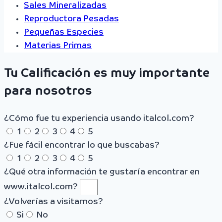
Sales Mineralizadas
Reproductora Pesadas
Pequeñas Especies
Materias Primas
Tu Calificación es muy importante
para nosotros
¿Cómo fue tu experiencia usando italcol.com?
1
2
3
4
5
¿Fue fácil encontrar lo que buscabas?
1
2
3
4
5
¿Qué otra información te gustaría encontrar en
www.italcol.com?
¿Volverías a visitarnos?
Si
No