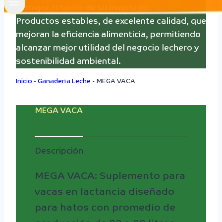
El mejor retorno de su inversión:
Productos estables, de excelente calidad, que
mejoran la eficiencia alimenticia, permitiendo
alcanzar mejor utilidad del negocio lechero y
sostenibilidad ambiental.
Inicio
-
Ganadería Leche
-
MEGA VACA
MEGA VACA
Descripción
MEGA VACA: Suplemento para
vacas en lactancia diseñado
para hatos con promedio de