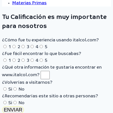
Materias Primas
Tu Calificación es muy importante
para nosotros
¿Cómo fue tu experiencia usando italcol.com?
1
2
3
4
5
¿Fue fácil encontrar lo que buscabas?
1
2
3
4
5
¿Qué otra información te gustaría encontrar en
www.italcol.com?
¿Volverías a visitarnos?
Si
No
¿Recomendarías este sitio a otras personas?
Si
No
ENVIAR