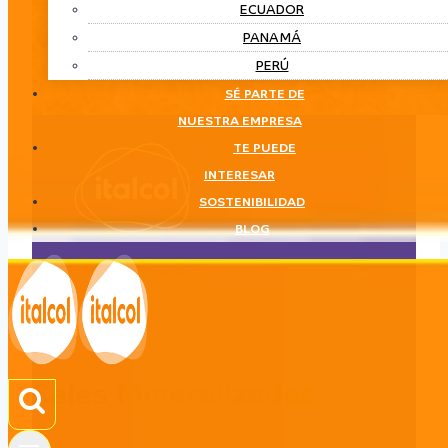
ECUADOR
PANAMÁ
PERÚ
SÉ PARTE DE
NUESTRA EMPRESA
TE PUEDE
INTERESAR
SOSTENIBILIDAD
BLOG
Sales Mineralizadas
LÍNEA
Sales Mineralizadas