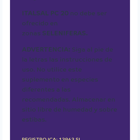
ITALSAL PC 20
no debe ser
ofrecido en
zonas
SELENIFERAS.
ADVERTENCIA:
Siga al pie de
la letras las instrucciones de
uso. No utilice este
suplemento en especies
diferentes a las
recomendadas. Almacenar en
sitio libre de humedad y sobre
estibas.
REGISTRO ICA: 13963 SL