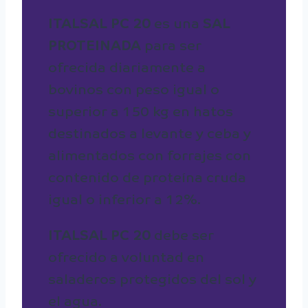
ITALSAL PC 20
es una
SAL
PROTEINADA
para ser
ofrecida diariamente a
bovinos con peso igual o
superior a 150 kg en hatos
destinados a levante y ceba y
alimentados con forrajes con
contenido de proteína cruda
igual o inferior a 12%.
ITALSAL PC 20
debe ser
ofrecido a voluntad en
saladeros protegidos del sol y
el agua.