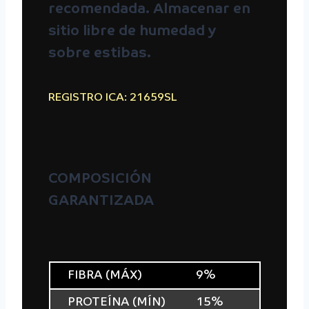
recomendada. Almacenar en
sitio libre de humedad y
sobre estibas.
REGISTRO ICA: 21659SL
COMPOSICIÓN
GARANTIZADA
FIBRA (MÁX)
9%
PROTEÍNA (MÍN)
15%