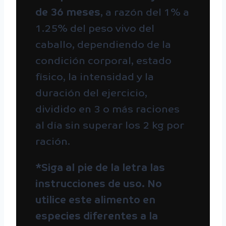
de 36 meses
, a razón del 1% a
1.25% del peso vivo del
caballo, dependiendo de la
condición corporal, estado
físico, la intensidad y la
duración del ejercicio,
dividido en 3 o más raciones
al día sin superar los 2 kg por
ración.
*Siga al pie de la letra las
instrucciones de uso. No
utilice este alimento en
especies diferentes a la