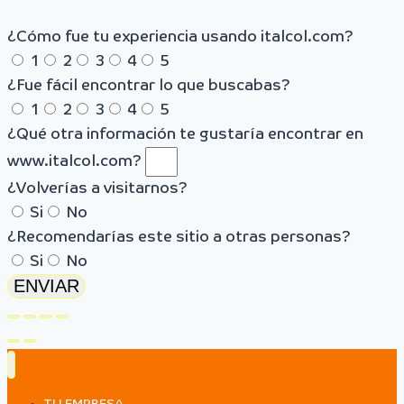
¿Cómo fue tu experiencia usando italcol.com?
1
2
3
4
5
¿Fue fácil encontrar lo que buscabas?
1
2
3
4
5
¿Qué otra información te gustaría encontrar en
www.italcol.com?
¿Volverías a visitarnos?
Si
No
¿Recomendarías este sitio a otras personas?
Si
No
ENVIAR