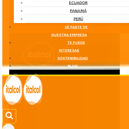
ECUADOR
PANAMÁ
PERÚ
SÉ PARTE DE
NUESTRA EMPRESA
TE PUEDE
INTERESAR
SOSTENIBILIDAD
BLOG
Equinos
LÍNEA
Equinos