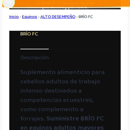
La línea Brio
Se viste de gala
por dentro y por fuera.
Inicio
-
Equinos
-
ALTO DESEMPEÑO
-
BRÍO FC
BRÍO FC
Descripción
Suplemento alimenticio para
caballos adultos de trabajo
intenso destinados a
competencias ecuestres,
como complemento a
forrajes.
Suministre BRÍO FC
en equinos adultos mayores