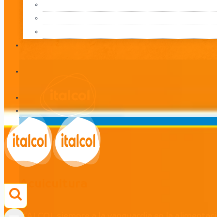
Acuicultura
LÍNEA
Acuicultura
ITALCOL siempre a la vanguardia en la alimentac