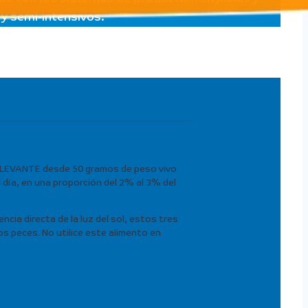
y semi-intensivos.
 LEVANTE desde 50 gramos de peso vivo
 día, en una proporción del 2% al 3% del
ncia directa de la luz del sol, estos tres
s peces. No utilice este alimento en