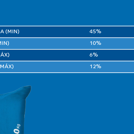
A (MIN)
45%
IN)
10%
MÁX)
6%
(MÁX)
12%