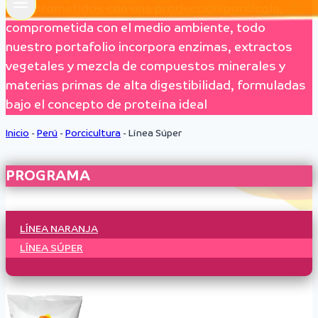
Comprometidos con una producción porcícola,
comprometida con el medio ambiente, todo
nuestro portafolio incorpora enzimas, extractos
vegetales y mezcla de compuestos minerales y
materias primas de alta digestibilidad, formuladas
bajo el concepto de proteína ideal
Inicio
-
Perú
-
Porcicultura
-
Línea Súper
PROGRAMA
LÍNEA NARANJA
LÍNEA SÚPER