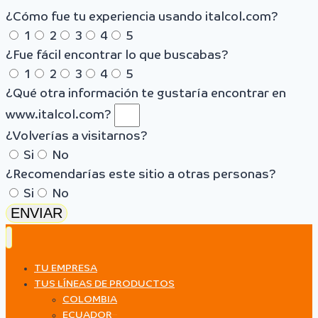
¿Cómo fue tu experiencia usando italcol.com?
1
2
3
4
5
¿Fue fácil encontrar lo que buscabas?
1
2
3
4
5
¿Qué otra información te gustaría encontrar en
www.italcol.com?
¿Volverías a visitarnos?
Si
No
¿Recomendarías este sitio a otras personas?
Si
No
ENVIAR
TU EMPRESA
TUS LÍNEAS DE PRODUCTOS
COLOMBIA
ECUADOR