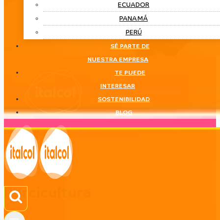
ECUADOR
PANAMÁ
PERÚ
SÉ PARTE DE
NUESTRA EMPRESA
TE PUEDE
INTERESAR
SOSTENIBILIDAD
BLOG
Porcicultura
LÍNEA
Porcicultura