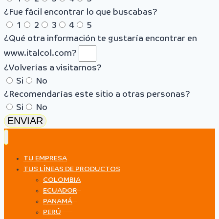
¿Fue fácil encontrar lo que buscabas?
1
2
3
4
5
¿Qué otra información te gustaría encontrar en
www.italcol.com?
¿Volverías a visitarnos?
Si
No
¿Recomendarías este sitio a otras personas?
Si
No
ENVIAR
TU EMPRESA
TUS LÍNEAS DE PRODUCTOS
COLOMBIA
ECUADOR
PANAMÁ
PERÚ