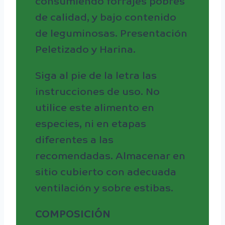
consumiendo forrajes pobres
de calidad, y bajo contenido
de leguminosas. Presentación
Peletizado y Harina.
Siga al pie de la letra las
instrucciones de uso. No
utilice este alimento en
especies, ni en etapas
diferentes a las
recomendadas. Almacenar en
sitio cubierto con adecuada
ventilación y sobre estibas.
COMPOSICIÓN