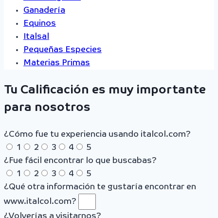
Ganadería
Equinos
Italsal
Pequeñas Especies
Materias Primas
Tu Calificación es muy importante
para nosotros
¿Cómo fue tu experiencia usando italcol.com?
1
2
3
4
5
¿Fue fácil encontrar lo que buscabas?
1
2
3
4
5
¿Qué otra información te gustaría encontrar en
www.italcol.com?
¿Volverías a visitarnos?