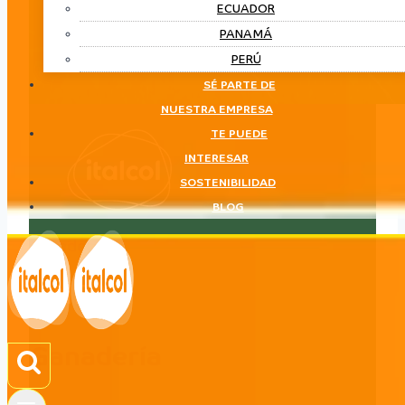
ECUADOR
PANAMÁ
PERÚ
SÉ PARTE DE
NUESTRA EMPRESA
TE PUEDE
INTERESAR
SOSTENIBILIDAD
BLOG
Ganadería
LÍNEA
Ganadería