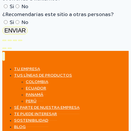
Si
No
¿Recomendarías este sitio a otras personas?
Si
No
ENVIAR
TU EMPRESA
TUS LÍNEAS DE PRODUCTOS
COLOMBIA
ECUADOR
PANAMÁ
PERÚ
SÉ PARTE DE NUESTRA EMPRESA
TE PUEDE INTERESAR
SOSTENIBILIDAD
BLOG