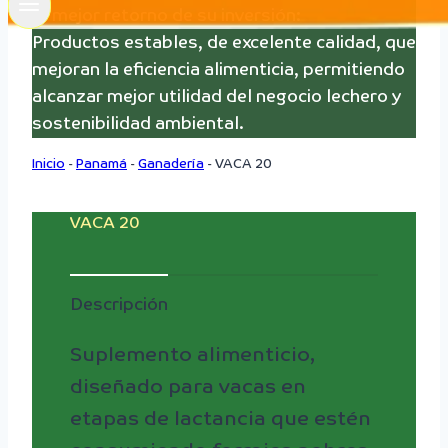
El mejor retorno de su inversión:
Productos estables, de excelente calidad, que
mejoran la eficiencia alimenticia, permitiendo
alcanzar mejor utilidad del negocio lechero y
sostenibilidad ambiental.
Inicio
-
Panamá
-
Ganadería
-
VACA 20
VACA 20
Descripción
Suplemento alimenticio,
diseñado para vacas en
etapas de lactancia que estén