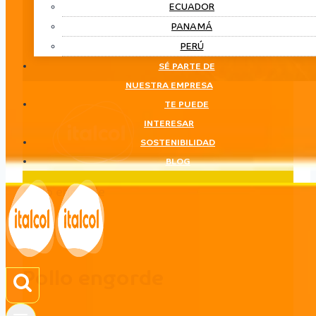
ECUADOR
PANAMÁ
PERÚ
SÉ PARTE DE
NUESTRA EMPRESA
TE PUEDE
INTERESAR
SOSTENIBILIDAD
BLOG
Pollo engorde
LÍNEA
Pollo engorde