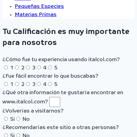
Pequeñas Especies
Materias Primas
Tu Calificación es muy importante
para nosotros
¿Cómo fue tu experiencia usando italcol.com?
1
2
3
4
5
¿Fue fácil encontrar lo que buscabas?
1
2
3
4
5
¿Qué otra información te gustaría encontrar en
www.italcol.com?
¿Volverías a visitarnos?
Si
No
¿Recomendarías este sitio a otras personas?
Si
No