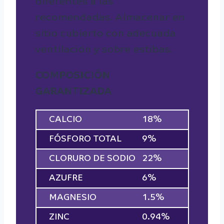
diferentes a las
recomendadas. Almacenar en
sitio cubierto con adecuada
ventilación y sobre estibas.
COMPOSICIÓN
GARANTIZADA
CALCIO
18%
FÓSFORO TOTAL
9%
CLORURO DE SODIO
22%
AZUFRE
6%
MAGNESIO
1.5%
ZINC
0.94%