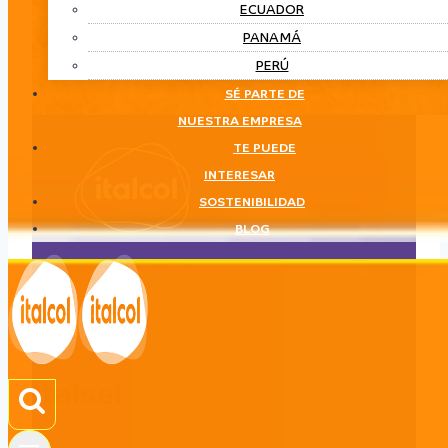
ECUADOR
PANAMÁ
PERÚ
SÉ PARTE DE
NUESTRA EMPRESA
TE PUEDE
INTERESAR
SOSTENIBILIDAD
BLOG
Italsal
LÍNEA
Italsal