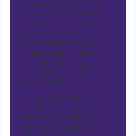
Sal mineralizada diseñada
para la suplementación de
hatos lecheros. Aporta alto
contenido de calcio,
magnesio, zinc, cobre y
selenio y está indicado para
animales en lactancia y
crecimiento con nivel de
fósforo de 9%.
Siga al pie de la letra las
instrucciones de uso. No
utilice este alimento en
especies, ni en etapas