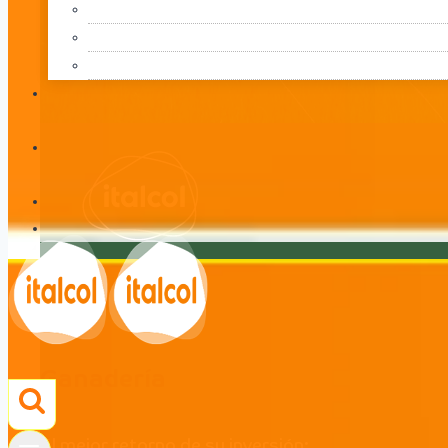
Ganadería
LÍNEA
Ganadería
El mejor retorno de su inversión: