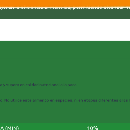
oran la eficiencia alimenticia, permitiendo alcanzar me
a y supera en calidad nutricional a la paca.
 uso. No utilice este alimento en especies, ni en etapas diferentes a l
A (MIN)
10%