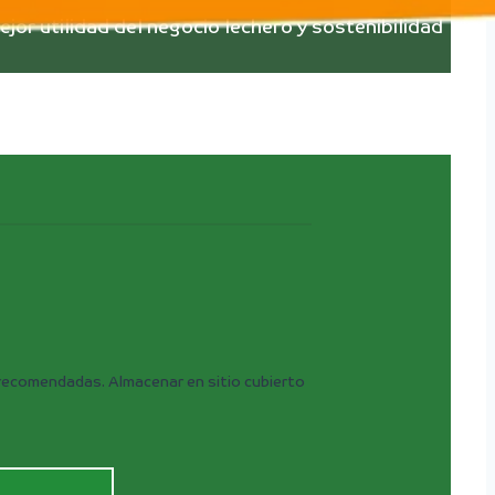
jor utilidad del negocio lechero y sostenibilidad
as recomendadas. Almacenar en sitio cubierto