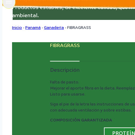
Productos estables, de excelente calidad, que mej
ambiental.
Inicio
-
Panamá
-
Ganadería
-
FIBRAGRASS
FIBRAGRASS
Descripción
Falta de pasto.
Mejorar el aporte fibra en la dieta. Reemplaz
Listo para usarse.
Siga al pie de la letra las instrucciones de
con adecuada ventilación y sobre estibas.
COMPOSICIÓN GARANTIZADA
PROTEÍN