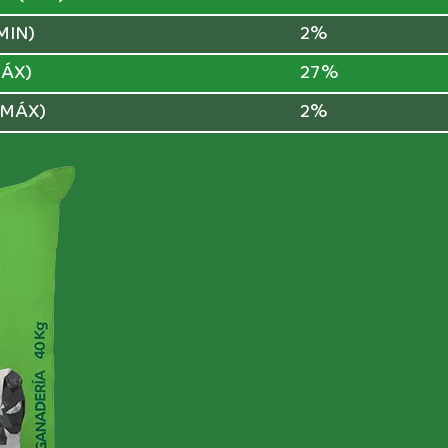
MIN)
2%
MÁX)
27%
(MÁX)
2%