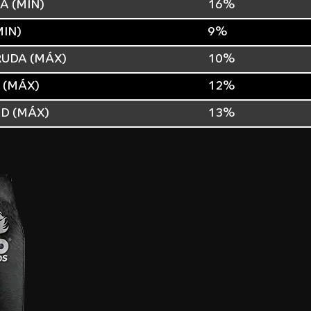
A (MIN)
16%
IN)
9%
RUDA (MÁX)
10%
 (MÁX)
12%
D (MÁX)
13%