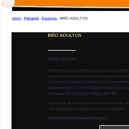
Inicio
-
Panamá
-
Equinos
-
BRÍO ADULTOS
BRÍO ADULTOS
Descripción
Alimento texturizado para equinos adultos,
patrón natural de masticación y salivación d
Suministra a equinos adultos con entrenamie
dependiendo de la condición corporal y activ
Empaque laminado por 40kg o 88.18lb.
Siga al pie de la letra las instrucciones de
con adecuada ventilación y sobre estibas.
COMPOSICIÓN GARANTIZADA