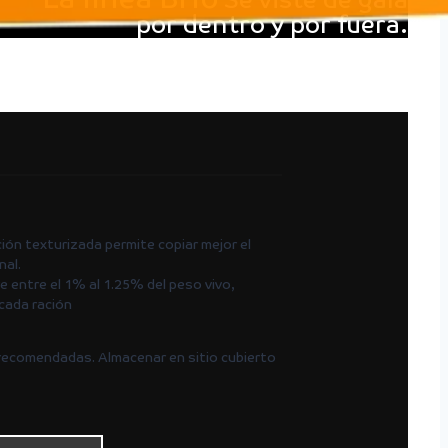
Se viste de gala
por dentro y por fuera.
ón texturizada permite copiar mejor el
nal.
e entre el 1% al 1.25% del peso vivo,
 cada ración
as recomendadas. Almacenar en sitio cubierto