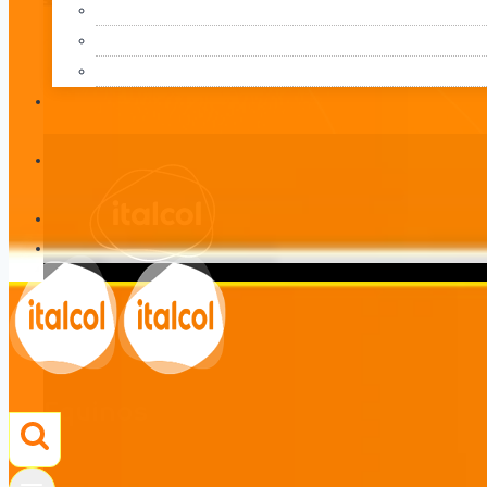
Equinos
LÍNEA
Equinos