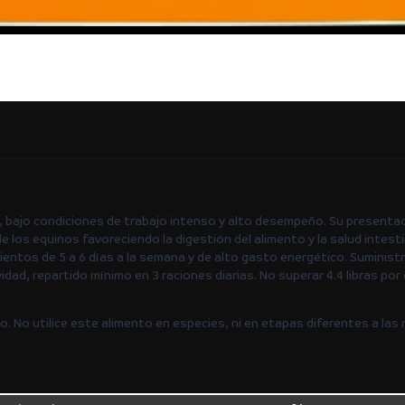
 bajo condiciones de trabajo intenso y alto desempeño. Su presentaci
e los equinos favoreciendo la digestión del alimento y la salud intesti
ntos de 5 a 6 días a la semana y de alto gasto energético. Suministr
idad, repartido mínimo en 3 raciones diarias. No superar 4.4 libras por
 uso. No utilice este alimento en especies, ni en etapas diferentes a l