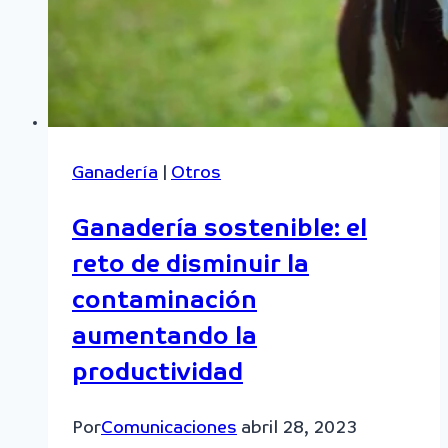
Ganadería
|
Otros
Ganadería sostenible: el
reto de disminuir la
contaminación
aumentando la
productividad
Por
Comunicaciones
abril 28, 2023