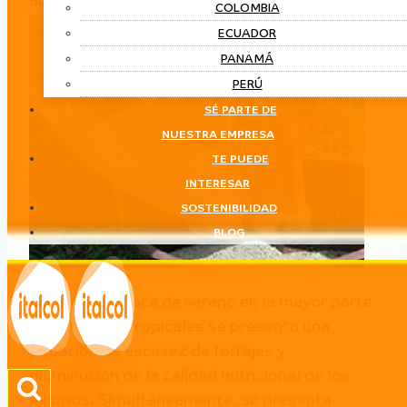
abril 28, 2023
COLOMBIA
ECUADOR
PANAMÁ
PERÚ
SÉ PARTE DE
NUESTRA EMPRESA
TE PUEDE
INTERESAR
SOSTENIBILIDAD
BLOG
Durante la época de verano en la mayor parte
de las fincas tropicales se presenta una
situación de escasez de forrajes y
disminución de la calidad nutricional de los
mismos. Simultáneamente, se presenta