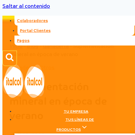
Saltar al contenido
Colaboradores
Portal Clientes
Pagos
Inicio
-
Blog
-
Ganadería
-
Suplementación
mineral en época de verano
Ganadería
|
Otros
Suplementación
mineral en época de
TU EMPRESA
verano
TUS LÍNEAS DE
PRODUCTOS