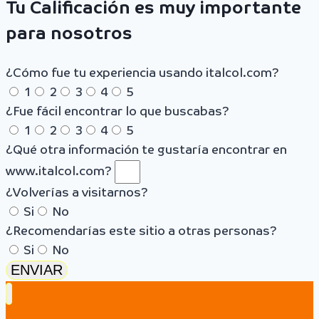
Tu Calificación es muy importante
para nosotros
¿Cómo fue tu experiencia usando italcol.com?
1
2
3
4
5
¿Fue fácil encontrar lo que buscabas?
1
2
3
4
5
¿Qué otra información te gustaría encontrar en
www.italcol.com?
¿Volverías a visitarnos?
Si
No
¿Recomendarías este sitio a otras personas?
Si
No
ENVIAR