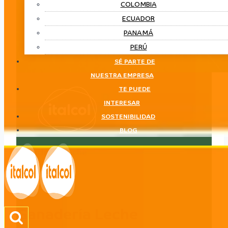
COLOMBIA
ECUADOR
PANAMÁ
PERÚ
SÉ PARTE DE
NUESTRA EMPRESA
TE PUEDE
INTERESAR
SOSTENIBILIDAD
BLOG
Ganadería Leche
LÍNEA
Ganadería Leche