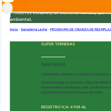
El mejor retorno de su inversión:
Productos estables, de excelente calidad, que mej
ambiental.
Inicio
-
Ganadería Leche
-
PROGRAMA DE CRIANZA DE REEMPLA
SUPER TERNERAS
Descripción
Suplemento alimenticio a la leche materna y
En esta etapa, el consumo diario de alimen
necesidades individuales y las condiciones d
sostenible hasta los 6 meses de edad.
REGISTRO ICA: 6104 AL