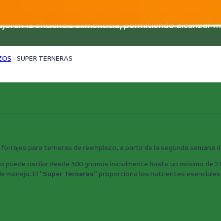
oran la eficiencia alimenticia, permitiendo alcanzar me
ZOS
-
SUPER TERNERAS
 forrajes para terneras de reemplazo, a partir de la segunda semana d
to puede oscilar desde 500 gramos inicialmente hasta un máximo de 2 k
e manejo. El “
Super Terneras
” proporciona los nutrientes esenciales