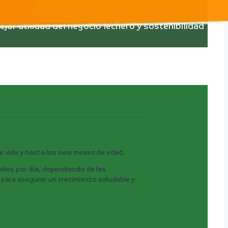
jor utilidad del negocio lechero y sostenibilidad
e vida y hasta los seis meses de edad.
ilos por día, dependiendo de las
 para asegurar un crecimiento saludable y