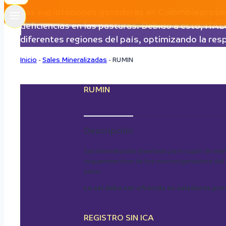
Las explotaciones ganaderas en Colombia presenta
deficiencias en las pasturas. Debido a esto, ITA
diferentes regiones del país, optimizando la resp
Inicio
-
Sales Mineralizadas
-
RUMIN
RUMIN
Descripción
Sal mineralizada diseñada para suplir de ma
requerimientos de los microorganismos del r
peso.
La sal debe ser ofrecida en saladeros prote
REGISTRO SIN ICA