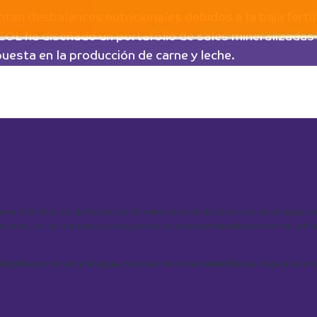
n desbalances nutricionales debidos a la baja fertil
LCOL ha diseñado un portafolio de sales mineralizada
uesta en la producción de carne y leche.
nera efectiva las deficiencias de minerales de los bovinos en etapas d
umen, de tal manera que se potencialice el metabolismo ruminal, efic
gida por el sol y el agua. No usar en zona seleníferas. Siga al pie d