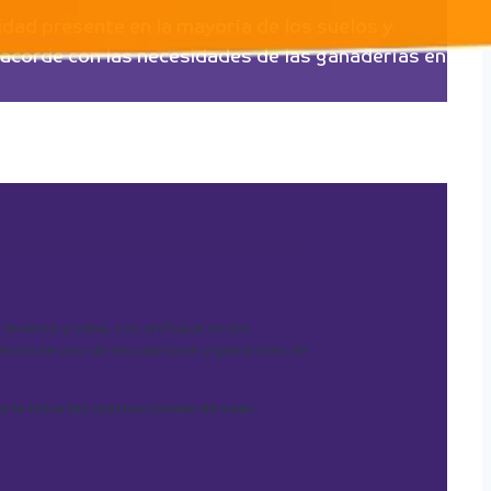
idad presente en la mayoría de los suelos y
s acorde con las necesidades de las ganaderías en
e levante y ceba, con enfoque en los
iencia de uso de las pasturas y ganancias de
e la letra las instrucciones de usar.