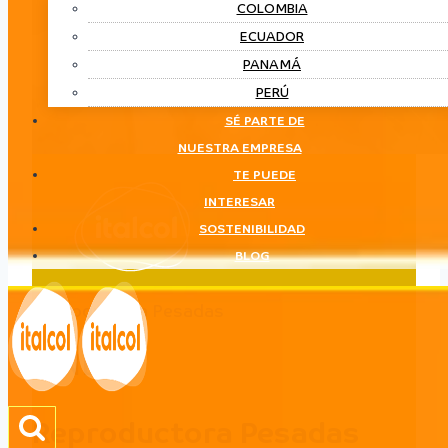
COLOMBIA
ECUADOR
PANAMÁ
PERÚ
SÉ PARTE DE
NUESTRA EMPRESA
TE PUEDE
INTERESAR
SOSTENIBILIDAD
BLOG
Reproductora Pesadas
LÍNEA
Reproductora Pesadas