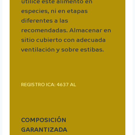
utilice este alimento en
especies, ni en etapas
diferentes a las
recomendadas. Almacenar en
sitio cubierto con adecuada
ventilación y sobre estibas.
REGISTRO ICA: 4637 AL
COMPOSICIÓN
GARANTIZADA