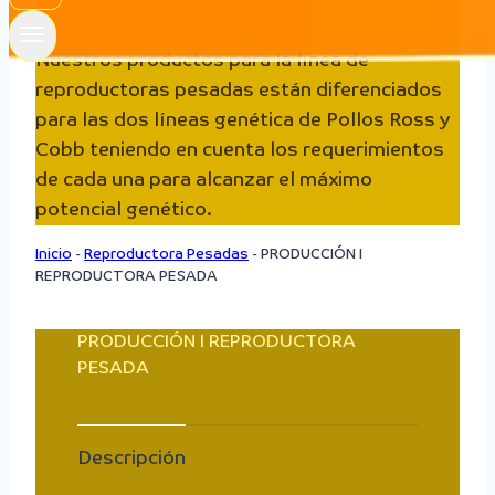
Nuestros productos para la línea de
reproductoras pesadas están diferenciados
para las dos líneas genética de Pollos Ross y
Cobb teniendo en cuenta los requerimientos
de cada una para alcanzar el máximo
potencial genético.
Inicio
-
Reproductora Pesadas
-
PRODUCCIÓN I
REPRODUCTORA PESADA
PRODUCCIÓN I REPRODUCTORA
PESADA
Descripción