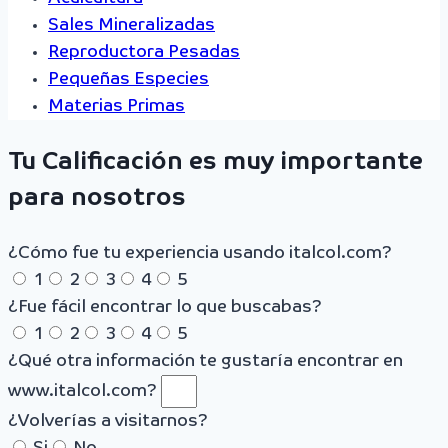
Sales Mineralizadas
Reproductora Pesadas
Pequeñas Especies
Materias Primas
Tu Calificación es muy importante
para nosotros
¿Cómo fue tu experiencia usando italcol.com?
1
2
3
4
5
¿Fue fácil encontrar lo que buscabas?
1
2
3
4
5
¿Qué otra información te gustaría encontrar en
www.italcol.com?
¿Volverías a visitarnos?