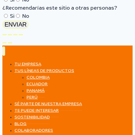
Si
No
¿Recomendarías este sitio a otras personas?
Si
No
ENVIAR
TU EMPRESA
TUS LÍNEAS DE PRODUCTOS
COLOMBIA
ECUADOR
PANAMÁ
PERÚ
SÉ PARTE DE NUESTRA EMPRESA
TE PUEDE INTERESAR
SOSTENIBILIDAD
BLOG
COLABORADORES