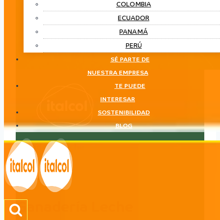
COLOMBIA
ECUADOR
PANAMÁ
PERÚ
SÉ PARTE DE
NUESTRA EMPRESA
TE PUEDE
INTERESAR
SOSTENIBILIDAD
BLOG
Ganadería Leche
LÍNEA
Ganadería Leche