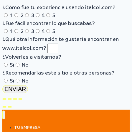
¿Cómo fue tu experiencia usando italcol.com?
1
2
3
4
5
¿Fue fácil encontrar lo que buscabas?
1
2
3
4
5
¿Qué otra información te gustaría encontrar en
www.italcol.com?
¿Volverías a visitarnos?
Si
No
¿Recomendarías este sitio a otras personas?
Si
No
ENVIAR
TU EMPRESA