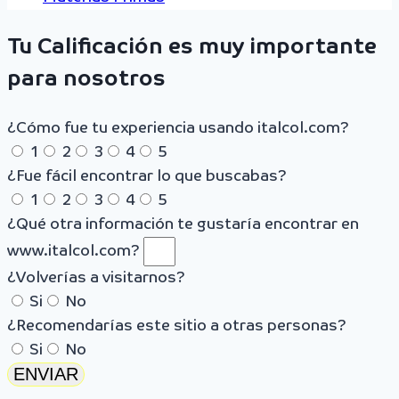
Tu Calificación es muy importante
para nosotros
¿Cómo fue tu experiencia usando italcol.com?
1
2
3
4
5
¿Fue fácil encontrar lo que buscabas?
1
2
3
4
5
¿Qué otra información te gustaría encontrar en
www.italcol.com?
¿Volverías a visitarnos?
Si
No
¿Recomendarías este sitio a otras personas?
Si
No
ENVIAR