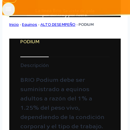
La línea Brio
Se viste de gala
por dentro y por fuera.
Inicio
-
Equinos
-
ALTO DESEMPEÑO
-
PODIUM
PODIUM
Descripción
BRIO Podium debe ser
suministrado a equinos
adultos a razón del 1% a
1.25% del peso vivo,
dependiendo de la condición
corporal y el tipo de trabajo.