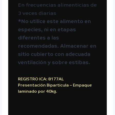
En frecuencias alimenticias de
3 veces diarias
*No utilice este alimento en
especies, ni en etapas
diferentes a las
recomendadas. Almacenar en
sitio cubierto con adecuada
ventilación y sobre estibas.
REGISTRO ICA: 8177AL
Presentación Biparticula – Empaque
laminado por 40kg.