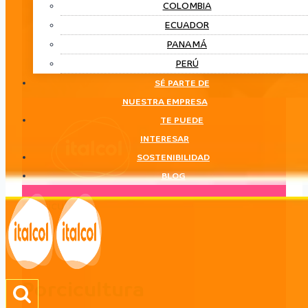
COLOMBIA
ECUADOR
PANAMÁ
PERÚ
SÉ PARTE DE
NUESTRA EMPRESA
TE PUEDE
INTERESAR
SOSTENIBILIDAD
BLOG
Porcicultura
LÍNEA
Porcicultura