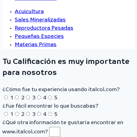
Acuicultura
Sales Mineralizadas
Reproductora Pesadas
Pequeñas Especies
Materias Primas
Tu Calificación es muy importante
para nosotros
¿Cómo fue tu experiencia usando italcol.com?
1
2
3
4
5
¿Fue fácil encontrar lo que buscabas?
1
2
3
4
5
¿Qué otra información te gustaría encontrar en
www.italcol.com?