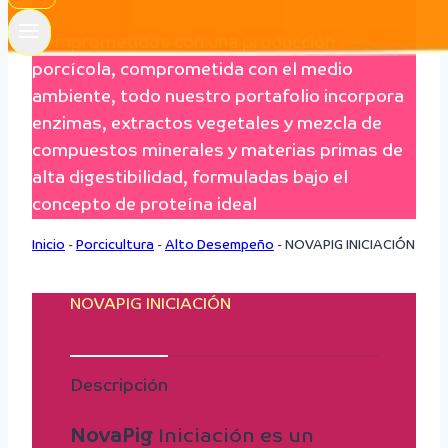
Comprometidos con una producción
porcícola, comprometida con el medio
ambiente, todo nuestro portafolio incorpora
enzimas, extractos vegetales y mezcla de
compuestos minerales y materias primas de
alta digestibilidad, formuladas bajo el
concepto de proteína ideal
Inicio
-
Porcicultura
-
Alto Desempeño
-
NOVAPIG INICIACIÓN
NOVAPIG INICIACIÓN
Descripción
NovaPig
Iniciación es un