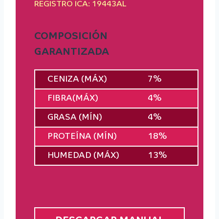
REGISTRO ICA: 19443AL
COMPOSICIÓN
GARANTIZADA
CENIZA (MÁX)
7%
FIBRA(MÁX)
4%
GRASA (MÍN)
4%
PROTEÍNA (MÍN)
18%
HUMEDAD (MÁX)
13%