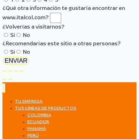
1
2
3
4
5
¿Qué otra información te gustaría encontrar en
www.italcol.com?
¿Volverías a visitarnos?
Si
No
¿Recomendarías este sitio a otras personas?
Si
No
ENVIAR
TU EMPRESA
TUS LÍNEAS DE PRODUCTOS
COLOMBIA
ECUADOR
PANAMÁ
PERÚ