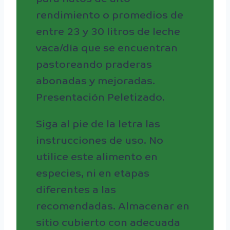
rendimiento o promedios de
entre 23 y 30 litros de leche
vaca/día que se encuentran
pastoreando praderas
abonadas y mejoradas.
Presentación Peletizado.
Siga al pie de la letra las
instrucciones de uso. No
utilice este alimento en
especies, ni en etapas
diferentes a las
recomendadas. Almacenar en
sitio cubierto con adecuada