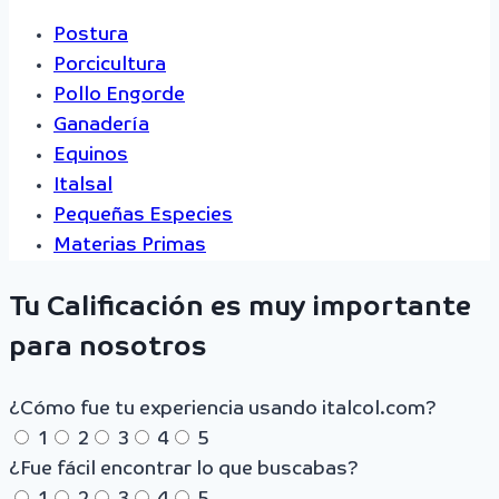
Postura
Porcicultura
Pollo Engorde
Ganadería
Equinos
Italsal
Pequeñas Especies
Materias Primas
Tu Calificación es muy importante
para nosotros
¿Cómo fue tu experiencia usando italcol.com?
1
2
3
4
5
¿Fue fácil encontrar lo que buscabas?