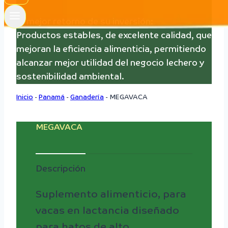
El mejor retorno de su inversión:
Productos estables, de excelente calidad, que
mejoran la eficiencia alimenticia, permitiendo
alcanzar mejor utilidad del negocio lechero y
sostenibilidad ambiental.
Inicio
-
Panamá
-
Ganadería
-
MEGAVACA
MEGAVACA
Descripción
Suplemento alimenticio, para
vacas en lactancia diseñado
para hatos de alto