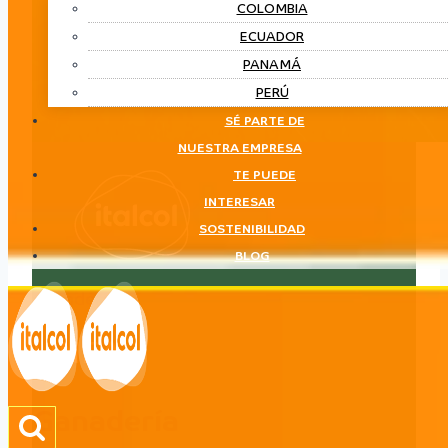
COLOMBIA
ECUADOR
PANAMÁ
PERÚ
SÉ PARTE DE
NUESTRA EMPRESA
TE PUEDE
INTERESAR
SOSTENIBILIDAD
BLOG
Ganadería
LÍNEA
Ganadería