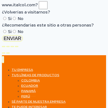
www.italcol.com?
¿Volverías a visitarnos?
Si
No
¿Recomendarías este sitio a otras personas?
Si
No
ENVIAR
TU EMPRESA
TUS LÍNEAS DE PRODUCTOS
COLOMBIA
ECUADOR
PANAMÁ
PERÚ
SÉ PARTE DE NUESTRA EMPRESA
TE PUEDE INTERESAR