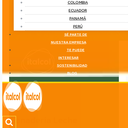
COLOMBIA
ECUADOR
PANAMÁ
PERÚ
SÉ PARTE DE
NUESTRA EMPRESA
TE PUEDE
INTERESAR
SOSTENIBILIDAD
BLOG
Ganadería Leche
LÍNEA
Ganadería Leche