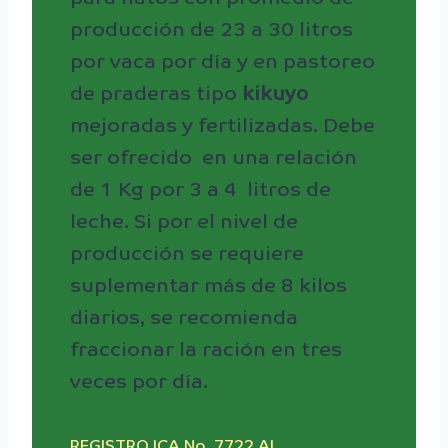
producción de 23 a 30 litros
por vaca por día y en pastoreo
de praderas tipo
kikuyo
mejoradas y fertilizadas. Debe
ser ofrecido en una relación
de 1 Kg por 3 a 4 litros de
leche. Si por el nivel de
producción se requiere
suplementar más de 8 kilos
diarios, se recomienda
fraccionar la ración en tres
veces por día.
REGISTRO ICA No. 7722 AL