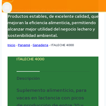
El mejor retorno de su inversión:
Productos estables, de excelente calidad, que
mejoran la eficiencia alimenticia, permitiendo
alcanzar mejor utilidad del negocio lechero y
sostenibilidad ambiental.
Inicio
-
Panamá
-
Ganadería
-
ITALECHE 4000
ITALECHE 4000
Descripción
Suplemento alimenticio, para
vacas en lactancia con picos
de producción de entre 20 y