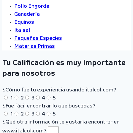
Pollo Engorde
Ganadería
Equinos
Italsal
Pequeñas Especies
Materias Primas
Tu Calificación es muy importante
para nosotros
¿Cómo fue tu experiencia usando italcol.com?
1
2
3
4
5
¿Fue fácil encontrar lo que buscabas?
1
2
3
4
5
¿Qué otra información te gustaría encontrar en
www.italcol.com?