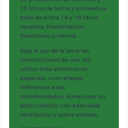
25 litros de leche y promedios
hato de entre 14 y 18 litros
vaca/día. Presentación
Peletizado y Harina.
Siga al pie de la letra las
instrucciones de uso. No
utilice este alimento en
especies, ni en etapas
diferentes a las
recomendadas. Almacenar en
sitio cubierto con adecuada
ventilación y sobre estibas.