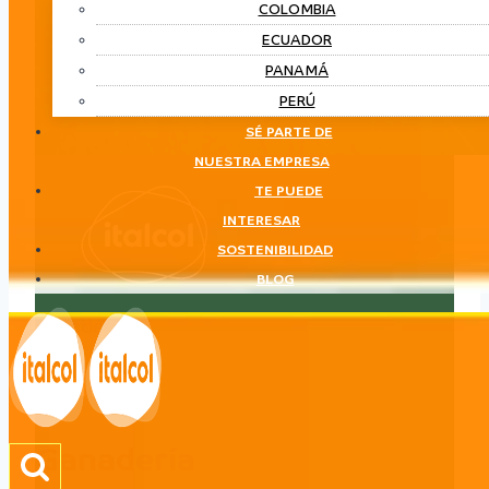
COLOMBIA
ECUADOR
PANAMÁ
PERÚ
SÉ PARTE DE
NUESTRA EMPRESA
TE PUEDE
INTERESAR
SOSTENIBILIDAD
BLOG
Ganadería
LÍNEA
Ganadería