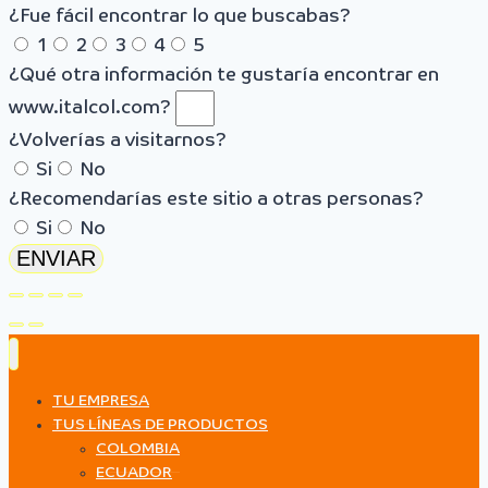
¿Fue fácil encontrar lo que buscabas?
1
2
3
4
5
¿Qué otra información te gustaría encontrar en
www.italcol.com?
¿Volverías a visitarnos?
Si
No
¿Recomendarías este sitio a otras personas?
Si
No
ENVIAR
TU EMPRESA
TUS LÍNEAS DE PRODUCTOS
COLOMBIA
ECUADOR