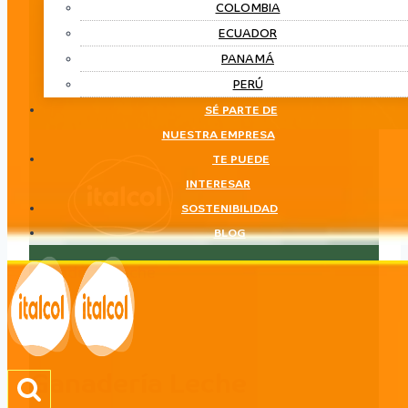
COLOMBIA
ECUADOR
PANAMÁ
PERÚ
SÉ PARTE DE
NUESTRA EMPRESA
TE PUEDE
INTERESAR
SOSTENIBILIDAD
BLOG
Ganadería Leche
LÍNEA
Ganadería Leche