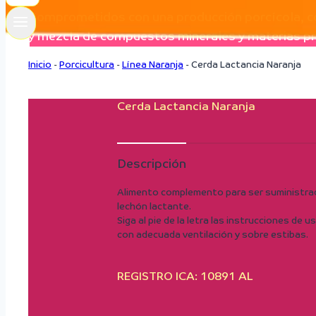
Comprometidos con una producción porcícola, co
y mezcla de compuestos minerales y materias pri
Inicio
-
Porcicultura
-
Línea Naranja
-
Cerda Lactancia Naranja
Cerda Lactancia Naranja
Descripción
Alimento complemento para ser suministrado
lechón lactante.
Siga al pie de la letra las instrucciones de
con adecuada ventilación y sobre estibas.
REGISTRO ICA: 10891 AL