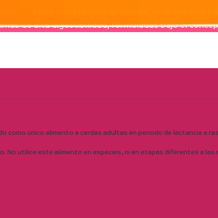
mprometida con el medio ambiente, todo nuestro por
mas de alta digestibilidad, formuladas bajo el concep
 como único alimento a cerdas adultas en periodo de lactancia a raz
 uso. No utilice este alimento en especies, ni en etapas diferentes a l