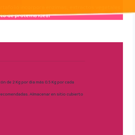
tafolio incorpora enzimas, extractos vegetales
to de proteína ideal
ón de 2 Kg por día más 0.5 Kg por cada
as recomendadas. Almacenar en sitio cubierto