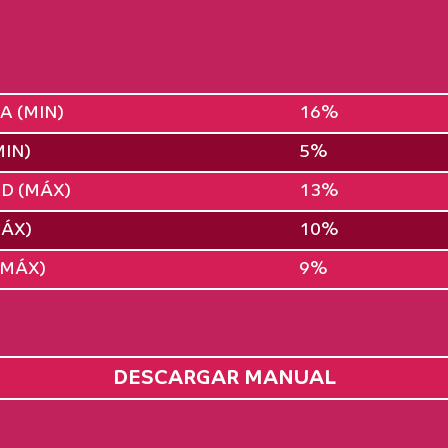
A (MIN)
16%
IN)
5%
D (MÁX)
13%
MÁX)
10%
(MÁX)
9%
DESCARGAR MANUAL