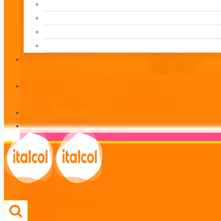
Porcicultura
LÍNEA
Porcicultura