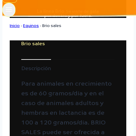
La línea Brio
Se viste de gala
por dentro y por fuera.
Inicio
-
Equinos
-
Brio sales
Brio sales
Descripción
Para animales en crecimiento
es de 60 gramos/día y en el
caso de animales adultos y
hembras en lactancia es de
100 a 120 gramos/día. BRIO
SALES puede ser ofrecida a