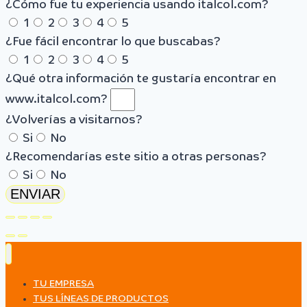
¿Cómo fue tu experiencia usando italcol.com?
1
2
3
4
5
¿Fue fácil encontrar lo que buscabas?
1
2
3
4
5
¿Qué otra información te gustaría encontrar en
www.italcol.com?
¿Volverías a visitarnos?
Si
No
¿Recomendarías este sitio a otras personas?
Si
No
ENVIAR
TU EMPRESA
TUS LÍNEAS DE PRODUCTOS