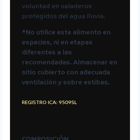
voluntad en saladeros
protegidos del agua lluvia.
*No utilice este alimento en
especies, ni en etapas
diferentes a las
recomendadas. Almacenar en
sitio cubierto con adecuada
ventilación y sobre estibas.
REGISTRO ICA: 9509SL
COMPOSICIÓN