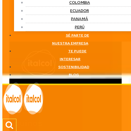
COLOMBIA
ECUADOR
PANAMÁ
PERÚ
SÉ PARTE DE
NUESTRA EMPRESA
TE PUEDE
INTERESAR
SOSTENIBILIDAD
BLOG
Equinos
LÍNEA
Equinos