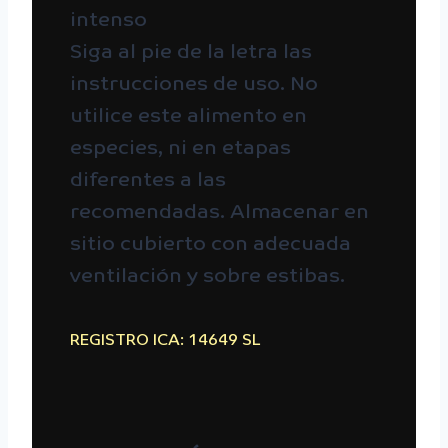
intenso
Siga al pie de la letra las
instrucciones de uso. No
utilice este alimento en
especies, ni en etapas
diferentes a las
recomendadas. Almacenar en
sitio cubierto con adecuada
ventilación y sobre estibas.
REGISTRO ICA: 14649 SL