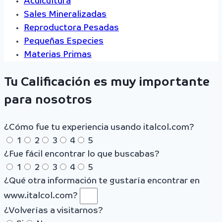
Acuicultura
Sales Mineralizadas
Reproductora Pesadas
Pequeñas Especies
Materias Primas
Tu Calificación es muy importante
para nosotros
¿Cómo fue tu experiencia usando italcol.com?
1
2
3
4
5
¿Fue fácil encontrar lo que buscabas?
1
2
3
4
5
¿Qué otra información te gustaría encontrar en
www.italcol.com?
¿Volverías a visitarnos?