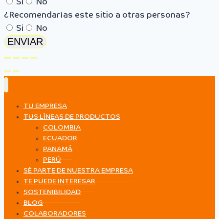
Si
No
¿Recomendarías este sitio a otras personas?
Si
No
ENVIAR
TU EMPRESA
TUS LÍNEAS DE PRODUCTOS
COLOMBIA
ECUADOR
PANAMÁ
PERÚ
SÉ PARTE DE NUESTRA EMPRESA
TE PUEDE INTERESAR
SOSTENIBILIDAD
BLOG
COLABORADORES