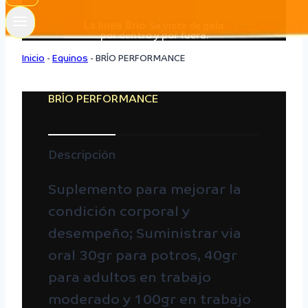
La línea Brio
Se viste de gala
por dentro y por fuera.
Inicio
-
Equinos
-
BRÍO PERFORMANCE
BRÍO PERFORMANCE
Descripción
Suplemento para mejorar la
condición corporal y
desempeño; Suministrar via
oral 30gr para potros, 40gr
para adultos en trabajo
moderado y 100gr en trabajo