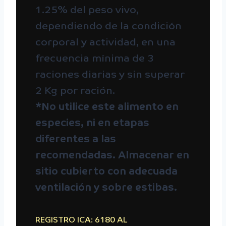
1.25% del peso vivo,
dependiendo de la condición
corporal y actividad, en una
frecuencia mínima de 3
raciones diarias y sin superar
2 Kg por ración.
*No utilice este alimento en
especies, ni en etapas
diferentes a las
recomendadas. Almacenar en
sitio cubierto con adecuada
ventilación y sobre estibas.
REGISTRO ICA: 6180 AL