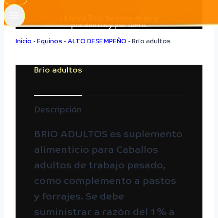
La línea Brio
Se viste de gala
por dentro y por fuera.
Inicio
-
Equinos
-
ALTO DESEMPEÑO
-
Brío adultos
Brío adultos
Descripción
BRIO ADULTOS es suplemento
alimenticio para Caballos
adultos de trabajo pesado,
como complemento a pastos
y forrajes. Se debe
suministrar a razón del 1% a