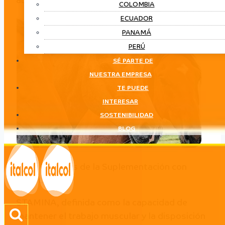
abril 28, 2023
mayo 4, 2023
COLOMBIA
ECUADOR
PANAMÁ
PERÚ
SÉ PARTE DE
NUESTRA EMPRESA
TE PUEDE
INTERESAR
SOSTENIBILIDAD
BLOG
Uso y Ventajas de la Suplementación con
LIPIDOS.
STAMINA, definida como la capacidad de
mantener el trabajo muscular y la disposición