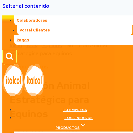
Saltar al contenido
Colaboradores
Portal Clientes
Pagos
Inicio
-
Blog
-
Equinos
-
Nutrición Animal
Estratégica para Equinos
Equinos
|
Otros
Nutrición Animal
Estratégica para
TU EMPRESA
Equinos
TUS LÍNEAS DE
PRODUCTOS