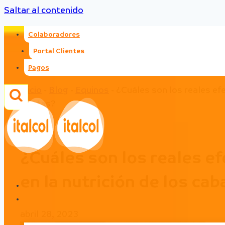
Saltar al contenido
Colaboradores
Portal Clientes
Pagos
Inicio
-
Blog
-
Equinos
-
¿Cuáles son los reales efe
atletas?
Equinos
|
Otros
¿Cuáles son los reales ef
en la nutrición de los cab
abril 28, 2023