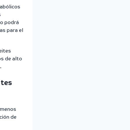
tabólicos
s
do podrá
as para el
eites
os de alto
.
ntes
a menos
ción de