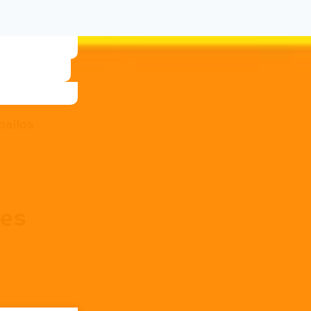
ballos
les