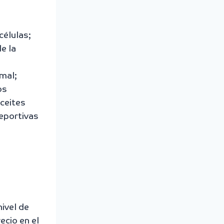
células;
e la
imal;
os
ceites
deportivas
ivel de
ecio en el