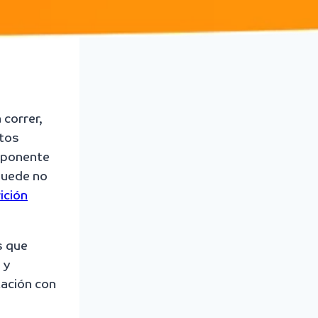
 correr,
stos
omponente
uede no
ición
s que
 y
tación con