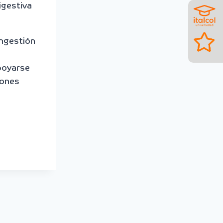
igestiva
ingestión
apoyarse
iones