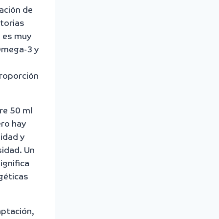
ación de
torias
o es muy
 Omega-3 y
proporción
re 50 ml
ero hay
sidad y
sidad. Un
ignifica
géticas
aptación,