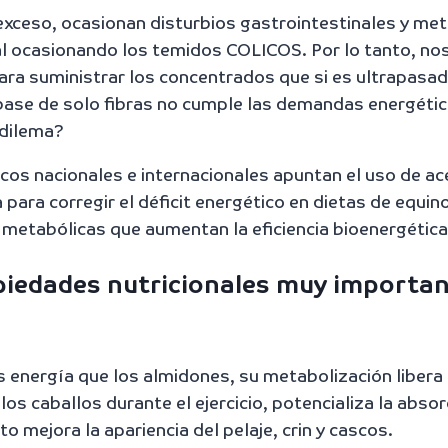
xceso, ocasionan disturbios gastrointestinales y me
nal ocasionando los temidos COLICOS. Por lo tanto, no
ara suministrar los concentrados que si es ultrapasa
a base de solo fibras no cumple las demandas energétic
dilema?
icos nacionales e internacionales apuntan el uso de ac
ara corregir el déficit energético en dietas de equin
etabólicas que aumentan la eficiencia bioenergética
opiedades nutricionales muy importa
s energía que los almidones, su metabolización liber
os caballos durante el ejercicio, potencializa la absor
nto mejora la apariencia del pelaje, crin y cascos.