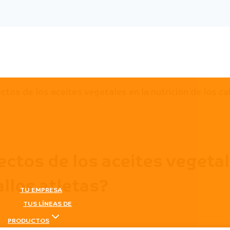
ctos de los aceites vegetales en la nutrición de los ca
ectos de los aceites vegeta
allos atletas?
TU EMPRESA
TUS LÍNEAS DE
PRODUCTOS