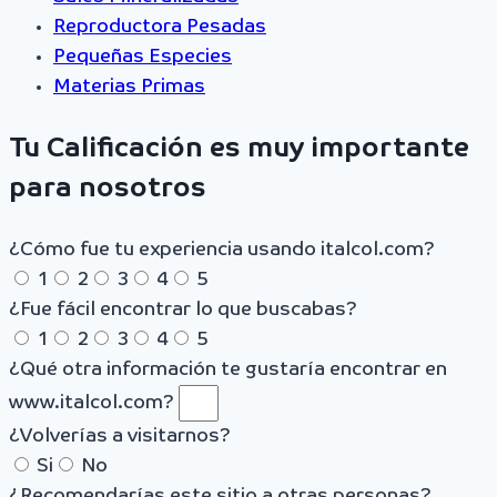
Reproductora Pesadas
Pequeñas Especies
Materias Primas
Tu Calificación es muy importante
para nosotros
¿Cómo fue tu experiencia usando italcol.com?
1
2
3
4
5
¿Fue fácil encontrar lo que buscabas?
1
2
3
4
5
¿Qué otra información te gustaría encontrar en
www.italcol.com?
¿Volverías a visitarnos?
Si
No
¿Recomendarías este sitio a otras personas?