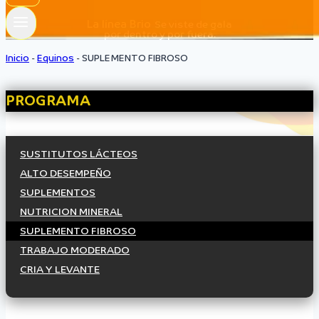
La línea Brio
Se viste de gala
por dentro y por fuera.
Inicio
-
Equinos
-
SUPLEMENTO FIBROSO
PROGRAMA
SUSTITUTOS LÁCTEOS
ALTO DESEMPEÑO
SUPLEMENTOS
NUTRICION MINERAL
SUPLEMENTO FIBROSO
TRABAJO MODERADO
CRIA Y LEVANTE