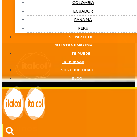
COLOMBIA
ECUADOR
PANAMÁ
PERÚ
SÉ PARTE DE
NUESTRA EMPRESA
TE PUEDE
INTERESAR
SOSTENIBILIDAD
BLOG
Equinos
LÍNEA
Equinos