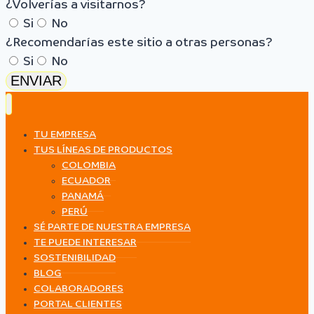
¿Volverías a visitarnos?
Si
No
¿Recomendarías este sitio a otras personas?
Si
No
ENVIAR
TU EMPRESA
TUS LÍNEAS DE PRODUCTOS
COLOMBIA
ECUADOR
PANAMÁ
PERÚ
SÉ PARTE DE NUESTRA EMPRESA
TE PUEDE INTERESAR
SOSTENIBILIDAD
BLOG
COLABORADORES
PORTAL CLIENTES