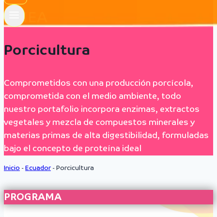
LÍNEA
Porcicultura
Comprometidos con una producción porcícola,
comprometida con el medio ambiente, todo
nuestro portafolio incorpora enzimas, extractos
vegetales y mezcla de compuestos minerales y
materias primas de alta digestibilidad, formuladas
bajo el concepto de proteína ideal
Inicio
-
Ecuador
-
Porcicultura
PROGRAMA