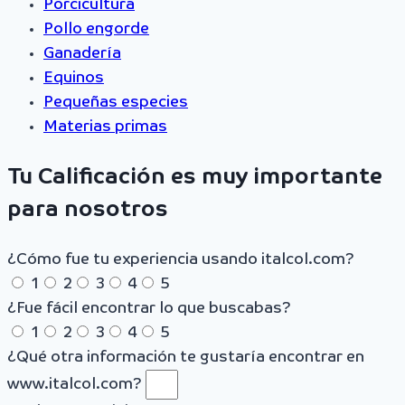
Porcicultura
Pollo engorde
Ganadería
Equinos
Pequeñas especies
Materias primas
Tu Calificación es muy importante
para nosotros
¿Cómo fue tu experiencia usando italcol.com?
1
2
3
4
5
¿Fue fácil encontrar lo que buscabas?
1
2
3
4
5
¿Qué otra información te gustaría encontrar en
www.italcol.com?